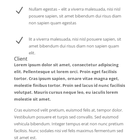
N
Nullam egestas – elit a viverra malesuada, nisi nisl
posuere sapien, sit amet bibendum dui risus diam
non sapien quam egestas
N
lit a viverra malesuada, nisi nisl posuere sapien, sit
amet bibendum dui risus diam non sapien quam
elit.
Client
Lorem ipsum dolor sit amet, consectetur adipiscing
elit. Pellentesque ut lorem orci. Proin eget facilisis
tortor. Cras ipsum sapien, ornare vitae magna eget,
molestie finibus tortor. Proin sed lacus id nunc facilisis
volutpat. Mauris cursus neque leo, eu iaculis lorem
molestie sit amet.
Cras euismod velit pretium, euismod felis at, tempor dolor.
Vestibulum posuere et turpis sed convallis. Sed euismod
vehicula bibendum. Integer tempus erat non nunc pretium
facilisis. Nunc sodales nisi vel felis maximus fermentum sed
sit amet est.