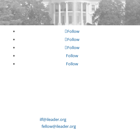
Follow
Follow
Follow
Follow
Follow
The Willard Offices
1455 Pennsylvania Avenue NW Suite 400
Washington, D.C. 20004
202-759-3788
ilf@ileader.org
(general inquiries)
fellow@ileader.org
(fellowship)
© 2026 The International Leadership Foundation.