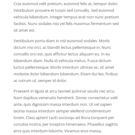
Cras euismod velit pretium, euismod felis at, tempor dolor.
Vestibulum posuere et turpis sed convallis. Sed euismod
vehicula bibendum. Integer tempus erat non nunc pretium
facilisis. Nunc sodales nisi vel felis maximus fermentum sed
sit amet est.
Vestibulum porta diam in nisl euismod sodales. Morbi
dictum nisi orci, ac blandit lectus pellentesque in. Nunc
convallis orci est, quis efficitur lectus aliquam eu. In eu
bibendum diam. Nulla id vehicula metus. Fusce dictum
luctus pellentesque. Morbi interdum ultrices ex, sit amet
molestie dolor bibendum bibendum. Etiam dui leo, finibus
ac rutrum ut, semper id dolor.
Praesent in ligula at arcu laoreet pulvinar iaculis nec arcu.
Nam dapibus venenatis hendrerit. Donec consectetur velit
ante, quis dignissim massa interdum non. Ut vel sapien
lacinia massa interdum semper eleifend condimentum
lorem. Class aptent taciti sociosqu ad litora torquent per
conubia nostra, per inceptos himenaeos. Phasellus sagittis
eros quis interdum lobortis. Vivamus eros massa,