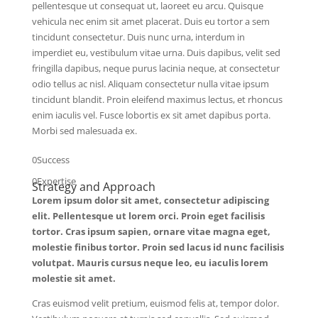
pellentesque ut consequat ut, laoreet eu arcu. Quisque
vehicula nec enim sit amet placerat. Duis eu tortor a sem
tincidunt consectetur. Duis nunc urna, interdum in
imperdiet eu, vestibulum vitae urna. Duis dapibus, velit sed
fringilla dapibus, neque purus lacinia neque, at consectetur
odio tellus ac nisl. Aliquam consectetur nulla vitae ipsum
tincidunt blandit. Proin eleifend maximus lectus, et rhoncus
enim iaculis vel. Fusce lobortis ex sit amet dapibus porta.
Morbi sed malesuada ex.
0
Success
0
Expertise
Strategy and Approach
Lorem ipsum dolor sit amet, consectetur adipiscing
elit. Pellentesque ut lorem orci. Proin eget facilisis
tortor. Cras ipsum sapien, ornare vitae magna eget,
molestie finibus tortor. Proin sed lacus id nunc facilisis
volutpat. Mauris cursus neque leo, eu iaculis lorem
molestie sit amet.
Cras euismod velit pretium, euismod felis at, tempor dolor.